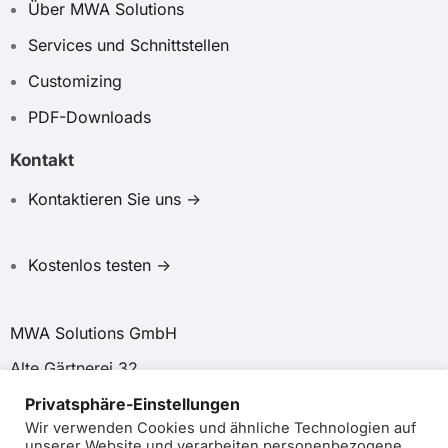
Über MWA Solutions
Services und Schnittstellen
Customizing
PDF-Downloads
Kontakt
Kontaktieren Sie uns ->
Kostenlos testen ->
MWA Solutions GmbH
Alte Gärtnerei 32
44534 Lünen
Privatsphäre-Einstellungen
Wir verwenden Cookies und ähnliche Technologien auf
unserer Website und verarbeiten personenbezogene