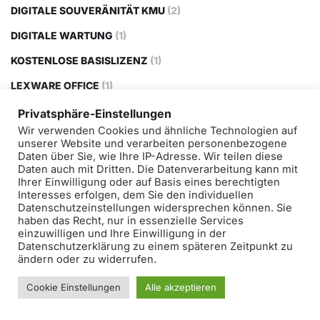
DIGITALE SOUVERÄNITÄT KMU
(2)
DIGITALE WARTUNG
(1)
KOSTENLOSE BASISLIZENZ
(1)
LEXWARE OFFICE
(1)
LOGISTIKSOFTWARE
(5)
Privatsphäre-Einstellungen
Wir verwenden Cookies und ähnliche Technologien auf
PARTNER & NETZWERKE
(2)
unserer Website und verarbeiten personenbezogene
Daten über Sie, wie Ihre IP-Adresse. Wir teilen diese
ROBUSTE MOBILGERÄTE
(1)
Daten auch mit Dritten. Die Datenverarbeitung kann mit
Ihrer Einwilligung oder auf Basis eines berechtigten
ROUTENPLANUNG
(2)
Interesses erfolgen, dem Sie den individuellen
Datenschutzeinstellungen widersprechen können. Sie
TOURENPLANUNG & TOURENOPTIMIERUNG
(3)
haben das Recht, nur in essenzielle Services
einzuwilligen und Ihre Einwilligung in der
TRANSPORTMANAGEMENTSYSTEM
(3)
Datenschutzerklärung zu einem späteren Zeitpunkt zu
ändern oder zu widerrufen.
Aktuelle Beiträge
Cookie Einstellungen
Alle akzeptieren