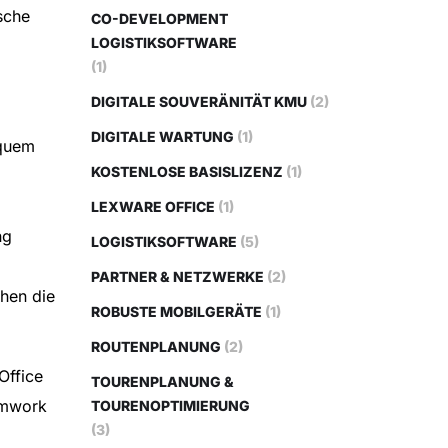
sche
CO-DEVELOPMENT
LOGISTIKSOFTWARE
(1)
DIGITALE SOUVERÄNITÄT KMU
(2)
DIGITALE WARTUNG
(1)
equem
KOSTENLOSE BASISLIZENZ
(1)
LEXWARE OFFICE
(1)
ng
LOGISTIKSOFTWARE
(5)
PARTNER & NETZWERKE
(2)
hen die
ROBUSTE MOBILGERÄTE
(1)
ROUTENPLANUNG
(2)
Office
TOURENPLANUNG &
amwork
TOURENOPTIMIERUNG
(3)